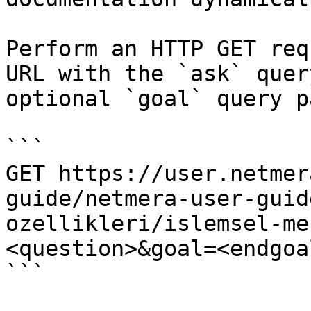
Perform an HTTP GET req
URL with the `ask` quer
optional `goal` query p
```

GET https://user.netmer
guide/netmera-user-guid
ozellikleri/islemsel-me
<question>&goal=<endgoal
```
