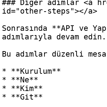
### Diğer adımlar <a hr
id="other-steps"></a>

Sonrasında **API ve Yap
adımlarıyla devam edin.

Bu adımlar düzenli mesa
* **Kurulum**

* **Ne**

* **Kim**

* **Git**
