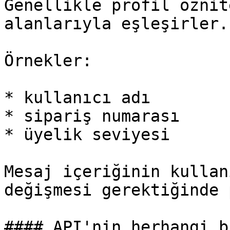
Genellikle profil öznit
alanlarıyla eşleşirler.

Örnekler:

* kullanıcı adı

* sipariş numarası

* üyelik seviyesi

Mesaj içeriğinin kullan
değişmesi gerektiğinde 
#### API'nin herhangi b