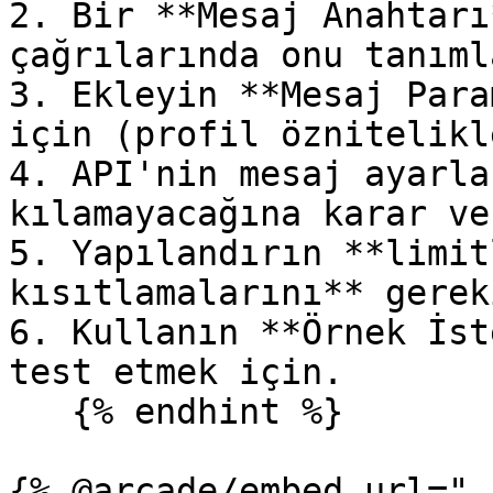
2. Bir **Mesaj Anahtarı
çağrılarında onu tanıml
3. Ekleyin **Mesaj Para
için (profil öznitelikl
4. API'nin mesaj ayarla
kılamayacağına karar ver
5. Yapılandırın **limit
kısıtlamalarını** gerek
6. Kullanın **Örnek İst
test etmek için.

   {% endhint %}

{% @arcade/embed url="