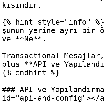
kısımdır.

{% hint style="info" %}

şunun yerine ayrı bir ö
ve **Ne**.

Transactional Mesajlar,
plus **API ve Yapılandı
{% endhint %}

### API ve Yapılandırma
id="api-and-config"></a>