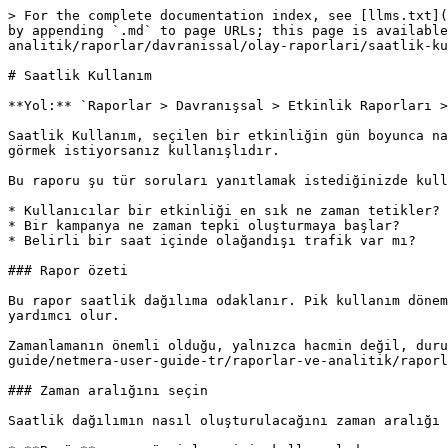
> For the complete documentation index, see [llms.txt](
by appending `.md` to page URLs; this page is available
analitik/raporlar/davranissal/olay-raporlari/saatlik-ku
# Saatlik Kullanım

**Yol:** `Raporlar > Davranışsal > Etkinlik Raporları >
Saatlik Kullanım, seçilen bir etkinliğin gün boyunca na
görmek istiyorsanız kullanışlıdır.

Bu raporu şu tür soruları yanıtlamak istediğinizde kull
* Kullanıcılar bir etkinliği en sık ne zaman tetikler?

* Bir kampanya ne zaman tepki oluşturmaya başlar?

* Belirli bir saat içinde olağandışı trafik var mı?

### Rapor özeti

Bu rapor saatlik dağılıma odaklanır. Pik kullanım dönem
yardımcı olur.

Zamanlamanın önemli olduğu, yalnızca hacmin değil, duru
guide/netmera-user-guide-tr/raporlar-ve-analitik/raporl
### Zaman aralığını seçin

Saatlik dağılımın nasıl oluşturulacağını zaman aralığı 