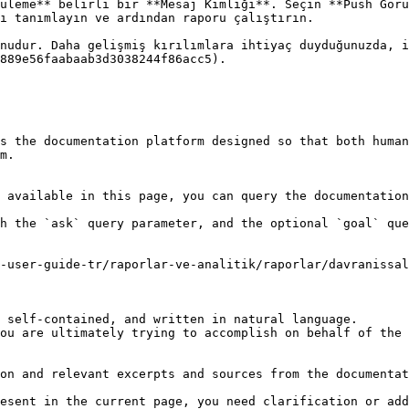
üleme** belirli bir **Mesaj Kimliği**. Seçin **Push Görü
ı tanımlayın ve ardından raporu çalıştırın.

nudur. Daha gelişmiş kırılımlara ihtiyaç duyduğunuzda, i
889e56faabaab3d3038244f86acc5).

s the documentation platform designed so that both human
m.

 available in this page, you can query the documentation
h the `ask` query parameter, and the optional `goal` que
a-user-guide-tr/raporlar-ve-analitik/raporlar/davranissal
 self-contained, and written in natural language.

ou are ultimately trying to accomplish on behalf of the 
on and relevant excerpts and sources from the documentat
esent in the current page, you need clarification or add