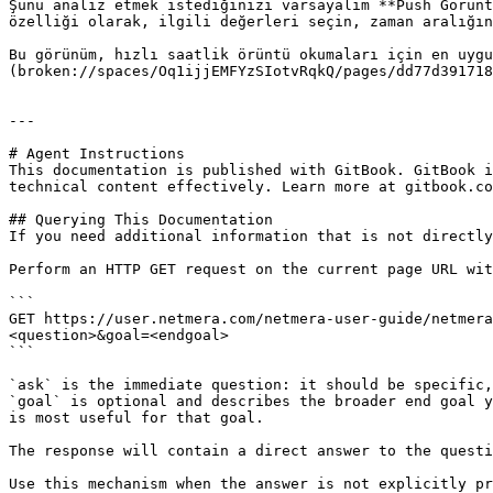
Şunu analiz etmek istediğinizi varsayalım **Push Görünt
özelliği olarak, ilgili değerleri seçin, zaman aralığın
Bu görünüm, hızlı saatlik örüntü okumaları için en uygu
(broken://spaces/Oq1ijjEMFYzSIotvRqkQ/pages/dd77d391718
---

# Agent Instructions

This documentation is published with GitBook. GitBook i
technical content effectively. Learn more at gitbook.co
## Querying This Documentation

If you need additional information that is not directly
Perform an HTTP GET request on the current page URL wit
```

GET https://user.netmera.com/netmera-user-guide/netmer
<question>&goal=<endgoal>

```

`ask` is the immediate question: it should be specific,
`goal` is optional and describes the broader end goal y
is most useful for that goal.

The response will contain a direct answer to the questi
Use this mechanism when the answer is not explicitly pr