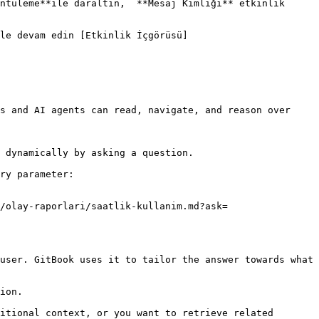
ntüleme**ile daraltın,  **Mesaj Kimliği** etkinlik 
le devam edin [Etkinlik İçgörüsü]
s and AI agents can read, navigate, and reason over 
 dynamically by asking a question.

ry parameter:

/olay-raporlari/saatlik-kullanim.md?ask=
user. GitBook uses it to tailor the answer towards what 
ion.

itional context, or you want to retrieve related 