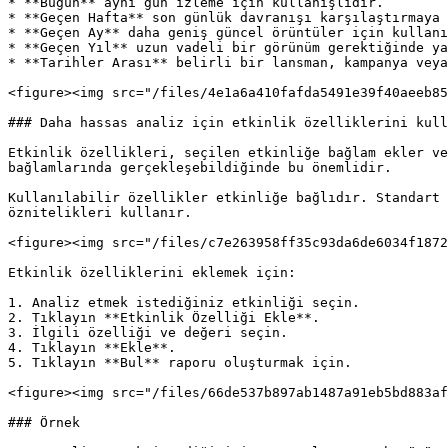
* **Bugün** aynı gün izleme için kullanışlıdır.

* **Geçen Hafta** son günlük davranışı karşılaştırmaya 
* **Geçen Ay** daha geniş güncel örüntüler için kullanı
* **Geçen Yıl** uzun vadeli bir görünüm gerektiğinde ya
* **Tarihler Arası** belirli bir lansman, kampanya veya
<figure><img src="/files/4e1a6a410fafda5491e39f40aeeb85
### Daha hassas analiz için etkinlik özelliklerini kull
Etkinlik özellikleri, seçilen etkinliğe bağlam ekler ve
bağlamlarında gerçekleşebildiğinde bu önemlidir.

Kullanılabilir özellikler etkinliğe bağlıdır. Standart 
öznitelikleri kullanır.

<figure><img src="/files/c7e263958ff35c93da6de6034f1872
Etkinlik özelliklerini eklemek için:

1. Analiz etmek istediğiniz etkinliği seçin.

2. Tıklayın **Etkinlik Özelliği Ekle**.

3. İlgili özelliği ve değeri seçin.

4. Tıklayın **Ekle**.

5. Tıklayın **Bul** raporu oluşturmak için.

<figure><img src="/files/66de537b897ab1487a91eb5bd883af
### Örnek
