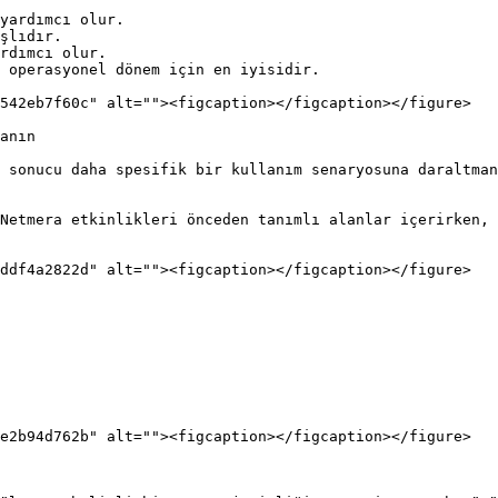
yardımcı olur.

şlıdır.

rdımcı olur.

 operasyonel dönem için en iyisidir.

542eb7f60c" alt=""><figcaption></figcaption></figure>

anın

 sonucu daha spesifik bir kullanım senaryosuna daraltman
Netmera etkinlikleri önceden tanımlı alanlar içerirken, 
ddf4a2822d" alt=""><figcaption></figcaption></figure>

e2b94d762b" alt=""><figcaption></figcaption></figure>
