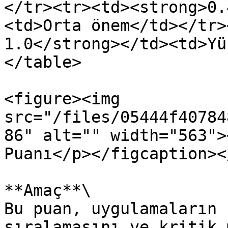
</tr><tr><td><strong>0.
<td>Orta önem</td></tr>
1.0</strong></td><td>Yü
</table>

<figure><img 
src="/files/05444f40784
86" alt="" width="563">
Puanı</p></figcaption><
**Amaç**\

Bu puan, uygulamaların 
sıralamasını ve kritik 