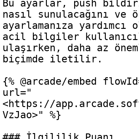
Bu ayarlar, push bildir
nasıl sunulacağını ve ö
ayarlamanıza yardımcı o
acil bilgiler kullanıcı
ulaşırken, daha az önem
biçimde iletilir.

{% @arcade/embed flowId
url="
<https://app.arcade.sof
VzJao>" %}

### İlgililik Puanı
