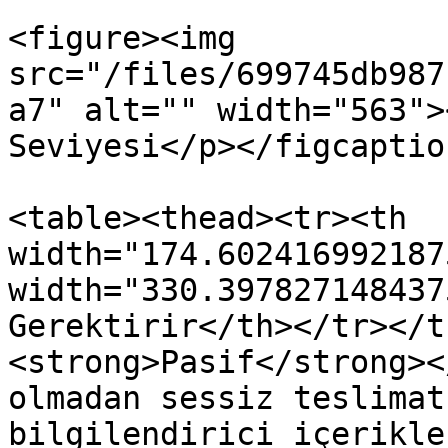
<figure><img 
src="/files/699745db987
a7" alt="" width="563">
Seviyesi</p></figcaptio
<table><thead><tr><th 
width="174.602416992187
width="330.397827148437
Gerektirir</th></tr></t
<strong>Pasif</strong><
olmadan sessiz teslimat
bilgilendirici içerikle