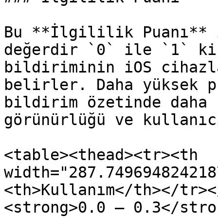
Bu **İlgililik Puanı** 
değerdir `0` ile `1` ki
bildiriminin iOS cihazl
belirler. Daha yüksek p
bildirim özetinde daha 
görünürlüğü ve kullanıc
<table><thead><tr><th 
width="287.749694824218
<th>Kullanım</th></tr><
<strong>0.0 – 0.3</stro