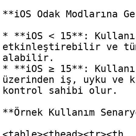
**iOS Odak Modlarına Ge
* **iOS < 15**: Kullanı
etkinleştirebilir ve tü
alabilir.

* **iOS ≥ 15**: Kullanı
üzerinden iş, uyku ve k
kontrol sahibi olur.

**Örnek Kullanım Senary
<table><thead><tr><th 