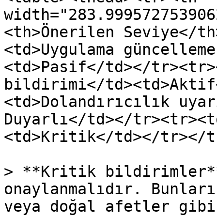
width="283.999572753906
<th>Önerilen Seviye</th
<td>Uygulama güncelleme
<td>Pasif</td></tr><tr>
bildirimi</td><td>Aktif
<td>Dolandırıcılık uyar
Duyarlı</td></tr><tr><t
<td>Kritik</td></tr></t
> **Kritik bildirimler*
onaylanmalıdır. Bunları
veya doğal afetler gibi