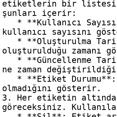
etiketlerin bir listesi
şunları içerir:

   * **Kullanıcı Sayısı**: Bu, etiketle ilişkili 
kullanıcı sayısını göst
   * **Oluşturulma Tarihi**: Bu, etiketin ilk 
oluşturulduğu zamanı gö
   * **Güncellenme Tarihi**: Bu, etiketin en son 
ne zaman değiştirildiği
   * **Etiket Durumu**: Durum, etiketin hazır olup 
olmadığını gösterir.

3. Her etiketin altında
göreceksiniz. Kullanıla
   * **Sil**: Etiket artık gerekli değilse veya 