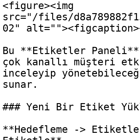
<figure><img 
src="/files/d8a789882f1
02" alt=""><figcaption>
Bu **Etiketler Paneli**
çok kanallı müşteri etk
inceleyip yönetebileceğ
sunar.

### Yeni Bir Etiket Yükl
**Hedefleme -> Etiketle