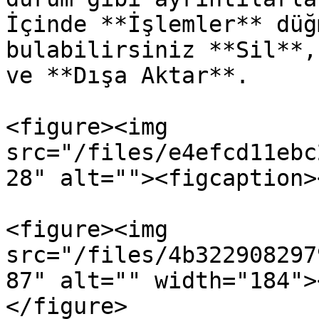
İçinde **İşlemler** düğ
bulabilirsiniz **Sil**,
ve **Dışa Aktar**.

<figure><img 
src="/files/e4efcd11ebc
28" alt=""><figcaption>
<figure><img 
src="/files/4b322908297
87" alt="" width="184">
</figure>
