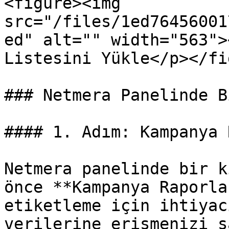
<figure><img 
src="/files/1ed76456001
ed" alt="" width="563">
Listesini Yükle</p></fi
### Netmera Panelinde B
#### 1. Adım: Kampanya 
Netmera panelinde bir k
önce **Kampanya Raporla
etiketleme için ihtiyac
verilerine erişmenizi s