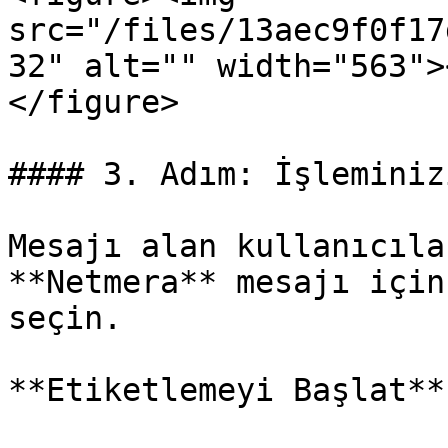
src="/files/13aec9f0f17
32" alt="" width="563">
</figure>

#### 3. Adım: İşleminiz
Mesajı alan kullanıcıla
**Netmera** mesajı için
seçin.

**Etiketlemeyi Başlat**
